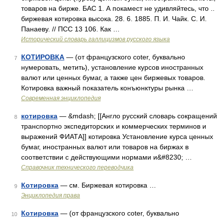
товаров на бирже. БАС 1. А покамест не удивляйтесь, что ..
биржевая котировка высока. 28. 6. 1885. П. И. Чайк. С. И.
Панаеву. // ПСС 13 106. Как …
Исторический словарь галлицизмов русского языка
КОТИРОВКА
— (от французского coter, буквально
7
нумеровать, метить), установление курсов иностранных
валют или ценных бумаг, а также цен биржевых товаров.
Котировка важный показатель конъюнктуры рынка …
Современная энциклопедия
котировка
— &mdash; [[Англо русский словарь сокращений
8
транспортно экспедиторских и коммерческих терминов и
выражений ФИАТА]] котировка Установление курса ценных
бумаг, иностранных валют или товаров на биржах в
соответствии с действующими нормами и&#8230; …
Справочник технического переводчика
Котировка
— см. Биржевая котировка …
9
Энциклопедия права
Котировка
— (от французского coter, буквально
10