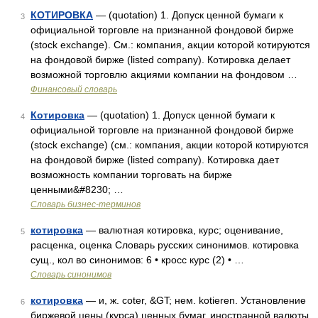
КОТИРОВКА
— (quotation) 1. Допуск ценной бумаги к
3
официальной торговле на признанной фондовой бирже
(stock exchange). См.: компания, акции которой котируются
на фондовой бирже (listed company). Котировка делает
возможной торговлю акциями компании на фондовом …
Финансовый словарь
Котировка
— (quotation) 1. Допуск ценной бумаги к
4
официальной торговле на признанной фондовой бирже
(stock exchange) (cм.: компания, акции которой котируются
на фондовой бирже (listed company). Котировка дает
возможность компании торговать на бирже
ценными&#8230; …
Словарь бизнес-терминов
котировка
— валютная котировка, курс; оценивание,
5
расценка, оценка Словарь русских синонимов. котировка
сущ., кол во синонимов: 6 • кросс курс (2) • …
Словарь синонимов
котировка
— и, ж. coter, &GT; нем. kotieren. Установление
6
биржевой цены (курса) ценных бумаг, иностранной валюты,