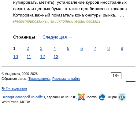
нумеровать, метить), установление курсов иностранных
валют или ценных бумаг, а также цен биржевых товаров.
Котировка важный показатель конъюнктуры рынка. …
Иллюстрированный энциклопедический словарь
Страницы
Следующая
→
1
2
3
4
5
6
7
8
9
10
11
12
13
© Академик, 2000-2026
18+
Обратная связь:
Техподдержка
,
Реклама на сайте
👣 Путешествия
Экспорт словарей на сайты
, сделанные на PHP,
Joomla,
Drupal,
WordPress, MODx.